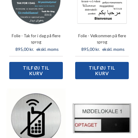
Folie - Tak for i dag på flere
Folie - Velkommen på flere
sprog
sprog
895,00
kr.
ekskl. moms
895,00
kr.
ekskl. moms
TILFØJ TIL
Folie
TILFØJ TIL
Folie
KURV
KURV
-
-
Tak
Velkommen
for
på
i
flere
dag
sprog
på
antal
flere
sprog
antal