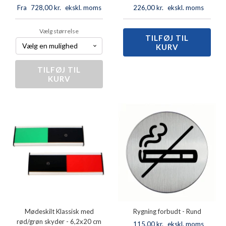
Fra
728,00
kr.
ekskl. moms
226,00
kr.
ekskl. moms
Vælg størrelse
TILFØJ TIL
Mødeskilt
KURV
Klassisk
med
rød/grøn
TILFØJ TIL
Mødeskilt
skyder
KURV
Fleks
antal
med
fri/optaget
antal
Mødeskilt Klassisk med
Rygning forbudt - Rund
rød/grøn skyder - 6,2x20 cm
115,00
kr.
ekskl. moms