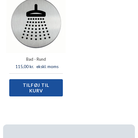
Bad - Rund
115,00
kr.
ekskl. moms
TILFØJ TIL
Bad
KURV
-
Rund
antal