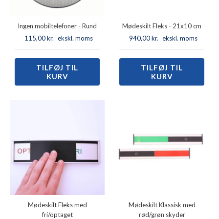
Ingen mobiltelefoner - Rund
Mødeskilt Fleks - 21x10 cm
115,00
kr.
ekskl. moms
940,00
kr.
ekskl. moms
TILFØJ TIL
Ingen
TILFØJ TIL
Mødeskilt
KURV
KURV
mobiltelefoner
Fleks
-
-
Rund
21x10
antal
cm
antal
Mødeskilt Fleks med
Mødeskilt Klassisk med
fri/optaget
rød/grøn skyder