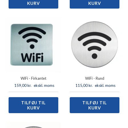
KURV
KURV
-
-
Firkantet
Rund
antal
antal
WiFi - Firkantet
WiFi - Rund
159,00
kr.
ekskl. moms
115,00
kr.
ekskl. moms
TILFØJ TIL
WiFi
TILFØJ TIL
WiFi
KURV
KURV
-
-
Firkantet
Rund
antal
antal