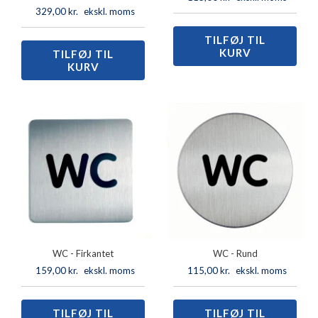
329,00
kr.
ekskl. moms
TILFØJ TIL
Rygning
KURV
forbudt
TILFØJ TIL
Mødeskilt
KURV
-
Klassisk
Rund
med
antal
rød/grøn
skyder
-
6,2x20
cm
antal
WC - Firkantet
WC - Rund
159,00
kr.
ekskl. moms
115,00
kr.
ekskl. moms
TILFØJ TIL
WC
TILFØJ TIL
WC