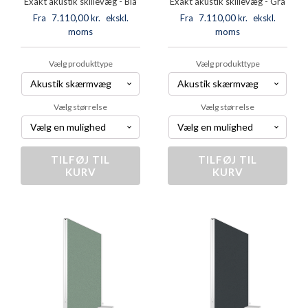
Exakt akustik skillevæg - Blå
Exakt akustik skillevæg - Grå
Fra
7.110,00
kr.
ekskl.
Fra
7.110,00
kr.
ekskl.
moms
moms
Vælg produkttype
Vælg produkttype
Vælg størrelse
Vælg størrelse
TILFØJ TIL
Exakt
TILFØJ TIL
Exakt
KURV
KURV
akustik
akustik
skillevæg
skillevæg
-
-
Blå
Grå
antal
antal