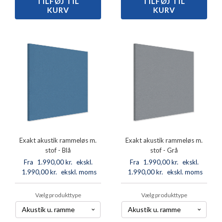
TILFØJ TIL
Exakt
TILFØJ TIL
Exakt
KURV
KURV
akustik
akustik
m.
m.
ramme
ramme
og
og
stof
stof
-
-
Grøn
Koksgrå
antal
antal
Exakt akustik rammeløs m.
Exakt akustik rammeløs m.
stof - Blå
stof - Grå
Fra
1.990,00
kr.
ekskl.
Fra
1.990,00
kr.
ekskl.
1.990,00
moms
kr.
ekskl. moms
1.990,00
moms
kr.
ekskl. moms
Vælg produkttype
Vælg produkttype