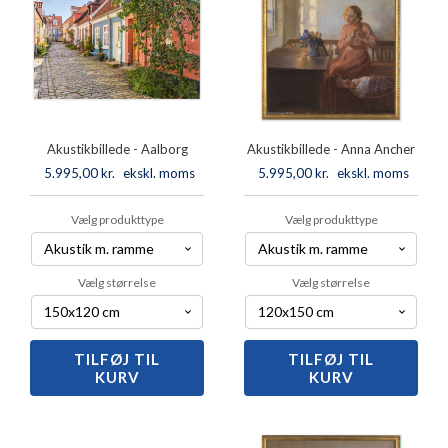
Akustikbillede - Aalborg
Akustikbillede - Anna Ancher
5.995,00
kr.
ekskl. moms
5.995,00
kr.
ekskl. moms
Vælg produkttype
Vælg produkttype
Vælg størrelse
Vælg størrelse
TILFØJ TIL
Akustikbillede
TILFØJ TIL
Akustikbillede
KURV
KURV
-
-
Aalborg
Anna
antal
Ancher
antal