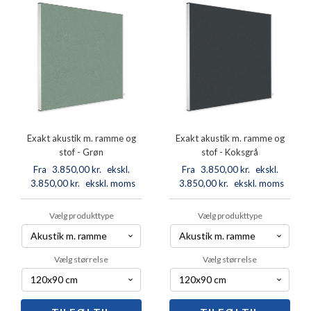
stof
stof
-
-
Blå
Grå
antal
antal
Exakt akustik m. ramme og
Exakt akustik m. ramme og
stof - Grøn
stof - Koksgrå
Fra
3.850,00
kr.
ekskl.
Fra
3.850,00
kr.
ekskl.
3.850,00
moms
kr.
ekskl. moms
3.850,00
moms
kr.
ekskl. moms
Vælg produkttype
Vælg produkttype
Vælg størrelse
Vælg størrelse