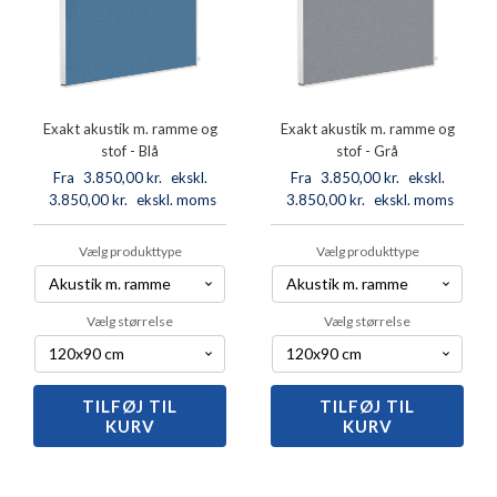
Exakt akustik m. ramme og
Exakt akustik m. ramme og
stof - Blå
stof - Grå
Fra
3.850,00
kr.
ekskl.
Fra
3.850,00
kr.
ekskl.
3.850,00
moms
kr.
ekskl. moms
3.850,00
moms
kr.
ekskl. moms
Vælg produkttype
Vælg produkttype
Vælg størrelse
Vælg størrelse
TILFØJ TIL
Exakt
TILFØJ TIL
Exakt
KURV
KURV
akustik
akustik
m.
m.
ramme
ramme
og
og