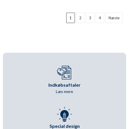
Ancher
Ancher
antal
antal
1
2
3
4
Næste
Indkøbsaftaler
Læs mere
Special design