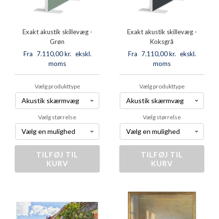
Exakt akustik skillevæg -
Exakt akustik skillevæg -
Grøn
Koksgrå
Fra
7.110,00
kr.
ekskl.
Fra
7.110,00
kr.
ekskl.
moms
moms
Vælg produkttype
Vælg produkttype
Vælg størrelse
Vælg størrelse
TILFØJ TIL
Exakt
TILFØJ TIL
Exakt
KURV
KURV
akustik
akustik
skillevæg
skillevæg
-
-
Grøn
Koksgrå
antal
antal