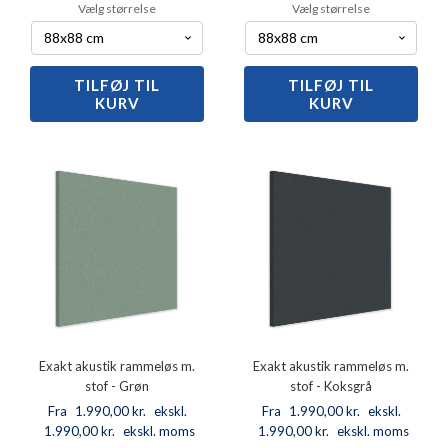
Vælg størrelse
Vælg størrelse
TILFØJ TIL
Exakt
TILFØJ TIL
Exakt
KURV
KURV
akustik
akustik
rammeløs
rammeløs
m.
m.
stof
stof
-
-
Blå
Grå
antal
antal
Exakt akustik rammeløs m.
Exakt akustik rammeløs m.
stof - Grøn
stof - Koksgrå
Fra
1.990,00
kr.
ekskl.
Fra
1.990,00
kr.
ekskl.
1.990,00
moms
kr.
ekskl. moms
1.990,00
moms
kr.
ekskl. moms