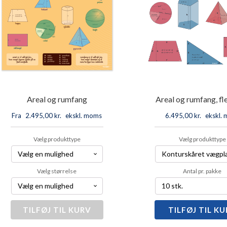
Areal og rumfang
Areal og rumfang, fle
Fra
2.495,00
kr.
ekskl. moms
6.495,00
kr.
ekskl.
Vælg produkttype
Vælg produkttype
Vælg størrelse
Antal pr. pakke
TILFØJ TIL KURV
Areal
TILFØJ TIL K
Areal
og
og