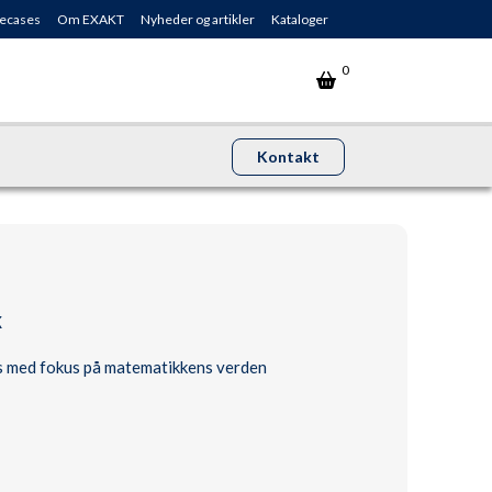
ecases
Om EXAKT
Nyheder og artikler
Kataloger
0
Kontakt
k
s med fokus på matematikkens verden