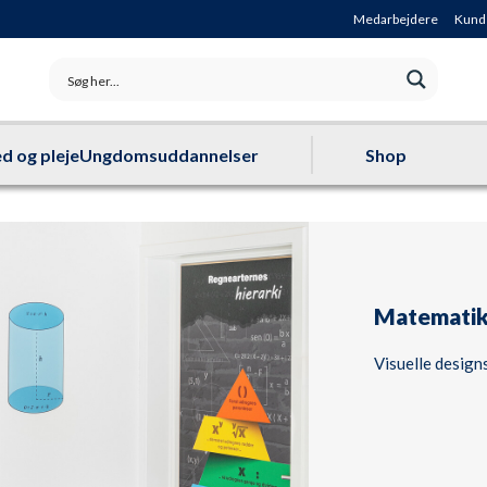
Medarbejdere
Kund
d og pleje
Ungdomsuddannelser
Shop
Matemati
Visuelle design