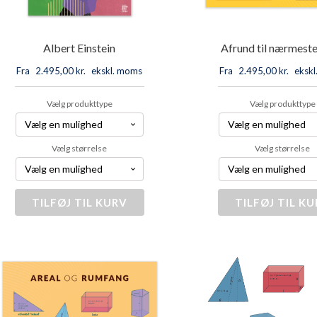
Albert Einstein
Afrund til nærmeste
Fra
2.495,00
kr.
ekskl. moms
Fra
2.495,00
kr.
eksk
Vælg produkttype
Vælg produkttype
Vælg størrelse
Vælg størrelse
TILFØJ TIL KURV
Albert
TILFØJ TIL K
Afrund
Einstein
til
antal
nærmest
10'er
antal