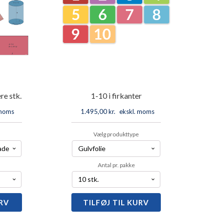
re stk.
1-10 i firkanter
 moms
1.495,00
kr.
ekskl. moms
Vælg produkttype
Antal pr. pakke
URV
TILFØJ TIL KURV
1-
10