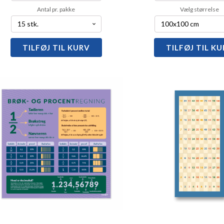
Antal pr. pakke
Vælg størrelse
TILFØJ TIL KURV
1-
TILFØJ TIL K
Areal
15
og
i
rumfang
firkanter
antal
antal