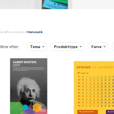
side
/
Grundskoler
/ Matematik
iltrer efter:
Tema
Produkttype
Farve