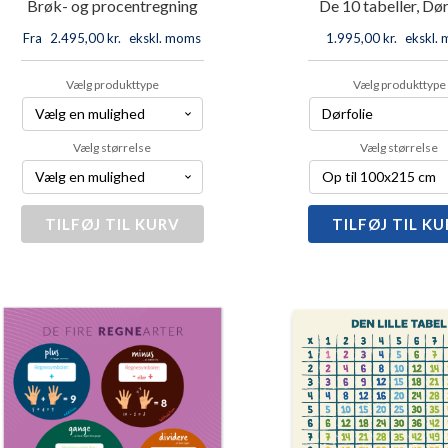
Brøk- og procentregning
De 10 tabeller, Dør
Fra
2.495,00
kr.
ekskl. moms
1.995,00
kr.
ekskl.
Vælg produkttype
Vælg produkttype
Vælg størrelse
Vælg størrelse
TILFØJ TIL KURV
Brøk-
TILFØJ TIL K
De
og
10
procentregning
tabeller,
antal
Dørfolie
antal