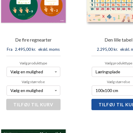
De fire regnearter
Den lille tabel
Fra
2.495,00
kr.
ekskl. moms
2.295,00
kr.
ekskl.
Vælg produkttype
Vælg produkttype
Vælg størrelse
Vælg størrelse
TILFØJ TIL KURV
De
TILFØJ TIL K
Den
fire
lille
regnearter
tabel
antal
antal