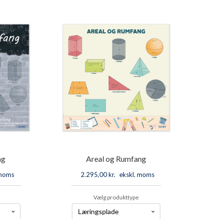
i
firkanter
antal
ng
Areal og Rumfang
 moms
2.295,00
kr.
ekskl. moms
Vælg produkttype