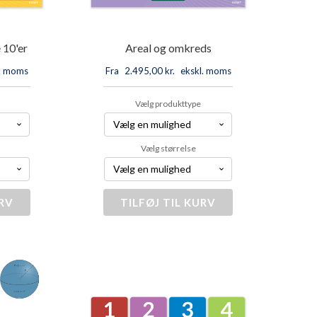
 10'er
Areal og omkreds
l. moms
Fra
2.495,00
kr.
ekskl. moms
Vælg produkttype
Vælg størrelse
URV
TILFØJ TIL KURV
Areal
og
e
omkreds
antal