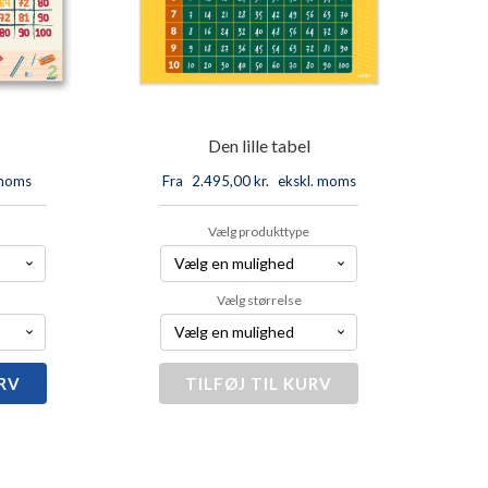
Den lille tabel
 moms
Fra
2.495,00
kr.
ekskl. moms
Vælg produkttype
Vælg størrelse
URV
TILFØJ TIL KURV
Den
lille
tabel
antal