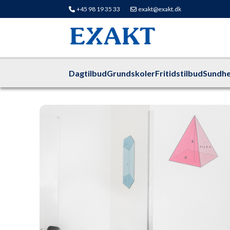
+45 98 19 35 33
exakt@exakt.dk
Dagtilbud
Grundskoler
Fritidstilbud
Sundhe