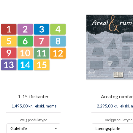
rumfang
rumfang,
antal
flere
stk.
antal
1-15 i firkanter
Areal og rumfa
1.495,00
kr.
ekskl. moms
2.295,00
kr.
ekskl.
Vælg produkttype
Vælg produkttype