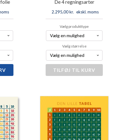
folie
De 4 regningsarter
 moms
2.295,00
kr.
ekskl. moms
Vælg produkttype
Vælg størrelse
URV
TILFØJ TIL KURV
De
4
regningsarter
antal