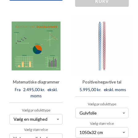
tal
KURV
og
1-
-
30
rødder
antal
antal
Matematiske diagrammer
Positive/negavtive tal
Fra
2.495,00
kr.
ekskl.
5.995,00
kr.
ekskl. moms
moms
Vælg produkttype
Vælg produkttype
Vælg størrelse
Vælg størrelse