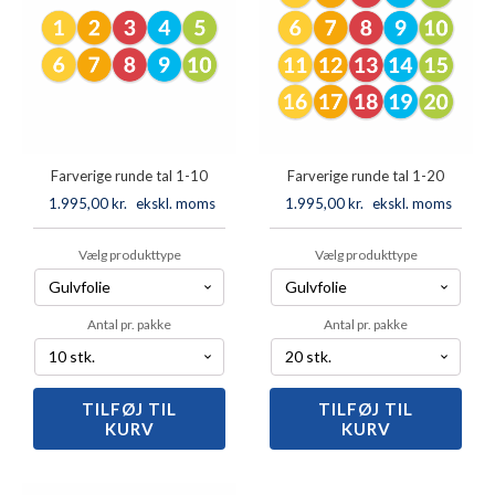
Farverige runde tal 1-10
Farverige runde tal 1-20
1.995,00
kr.
ekskl. moms
1.995,00
kr.
ekskl. moms
Vælg produkttype
Vælg produkttype
Antal pr. pakke
Antal pr. pakke
TILFØJ TIL
Farverige
TILFØJ TIL
Farverige
KURV
KURV
runde
runde
tal
tal
1-
1-
10
20