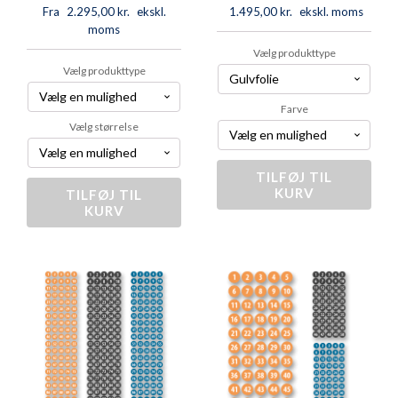
Fra
2.295,00
kr.
ekskl.
1.495,00
kr.
ekskl. moms
moms
Vælg produkttype
Vælg produkttype
Farve
Vælg størrelse
TILFØJ TIL
Tallene
KURV
1-
TILFØJ TIL
Tallene
KURV
10
0-
antal
99
antal