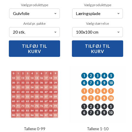
Vælg produkttype
Vælg produkttype
Antal pr. pakke
Vælg størrelse
TILFØJ TIL
Tælle-
TILFØJ TIL
Tælletavle
KURV
KURV
kuber
antal
1-
20
antal
Tallene 0-99
Tallene 1-10