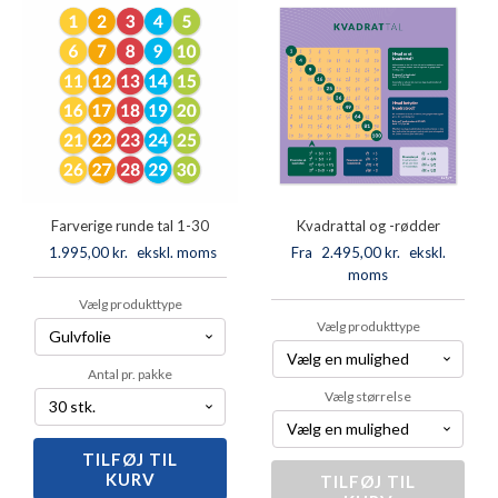
antal
antal
Farverige runde tal 1-30
Kvadrattal og -rødder
1.995,00
kr.
ekskl. moms
Fra
2.495,00
kr.
ekskl.
moms
Vælg produkttype
Vælg produkttype
Antal pr. pakke
Vælg størrelse
TILFØJ TIL
Farverige
KURV
runde
TILFØJ TIL
Kvadrattal