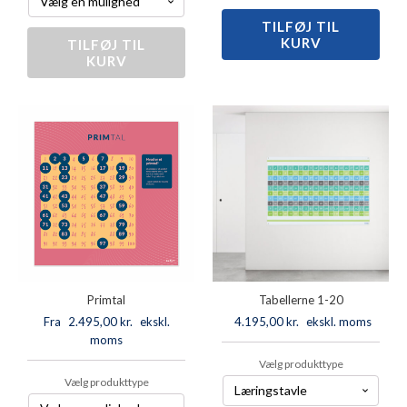
TILFØJ TIL
Positive/negavtive
KURV
tal
TILFØJ TIL
Matematiske
KURV
antal
diagrammer
antal
Primtal
Tabellerne 1-20
Fra
2.495,00
kr.
ekskl.
4.195,00
kr.
ekskl. moms
moms
Vælg produkttype
Vælg produkttype