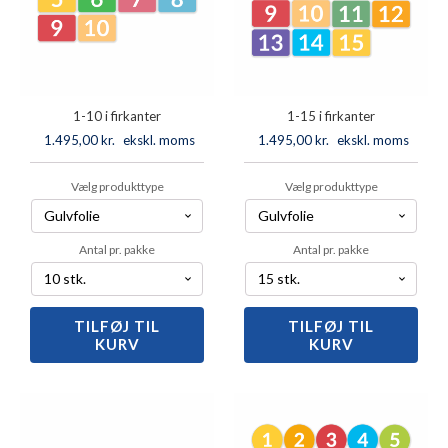
1-10 i firkanter
1-15 i firkanter
1.495,00
kr.
ekskl. moms
1.495,00
kr.
ekskl. moms
Vælg produkttype
Vælg produkttype
Antal pr. pakke
Antal pr. pakke
TILFØJ TIL
1-
TILFØJ TIL
1-
KURV
KURV
10
15
i
i
firkanter
firkanter
antal
antal