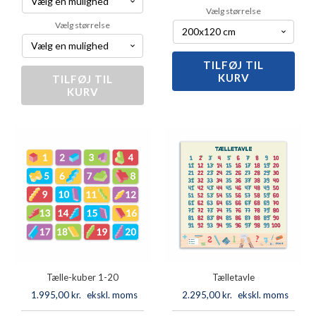
Vælg størrelse
Vælg størrelse
TILFØJ TIL
Tabellerne
KURV
1-
TILFØJ TIL
Primtal
KURV
20
antal
antal
Tælle-kuber 1-20
Tælletavle
1.995,00
kr.
ekskl. moms
2.295,00
kr.
ekskl. moms