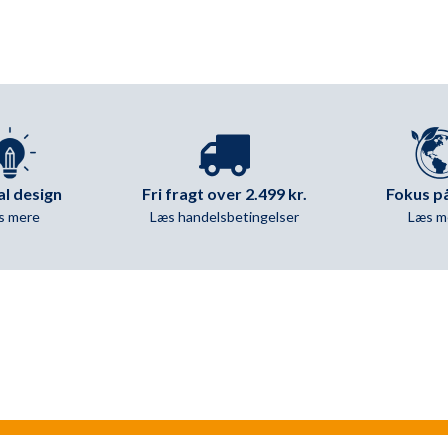
Årstræ,
100x100
cm
antal
Fri fragt over 2.499 kr.
al design
Fokus på
Læs handelsbetingelser
s mere
Læs m