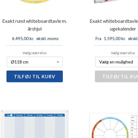
Exakt rund whiteboardtavle m.
Exakt whiteboardtavle
årshjul
ugekalender
6.495,00
kr.
ekskl. moms
Fra
1.595,00
kr.
eksk
Vælg størrelse
Vælg størrelse
TILFØJ TIL KURV
Exakt
TILFØJ TIL K
Exakt
rund
whiteboa
whiteboardtavle
dobbelt
m.
ugekalen
årshjul
antal
antal