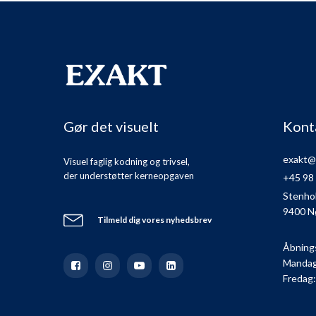
Gør det visuelt
Kont
exakt@
Visuel faglig kodning og trivsel,
der understøtter kerneopgaven
+45 98
Stenho
9400 N
Tilmeld dig vores nyhedsbrev
Åbning
Mandag 
Fredag: