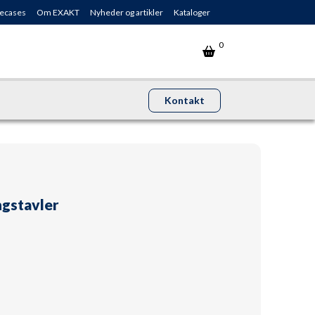
ecases
Om EXAKT
Nyheder og artikler
Kataloger
0
Kontakt
gstavler