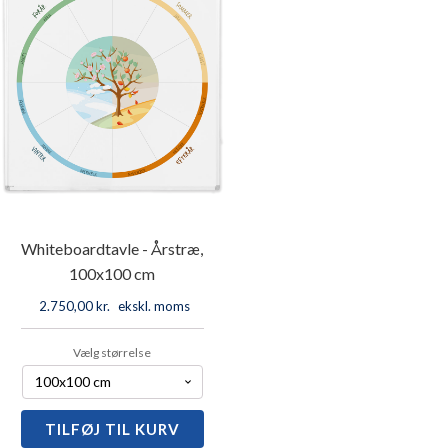
Whiteboardtavle - Årstræ,
100x100 cm
2.750,00
kr.
ekskl. moms
Vælg størrelse
TILFØJ TIL KURV
Whiteboardtavle
-