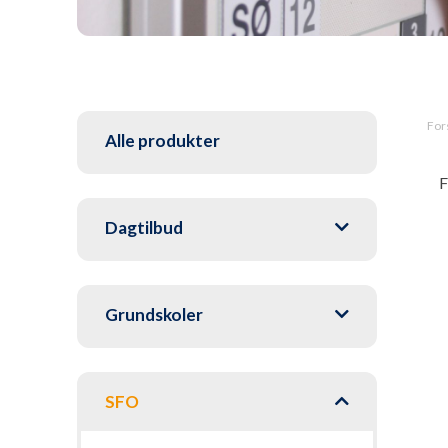
For
Alle produkter
F
Dagtilbud
Grundskoler
SFO