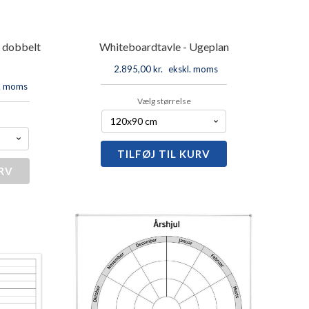
 dobbelt
Whiteboardtavle - Ugeplan
2.895,00
kr.
ekskl. moms
l. moms
Vælg størrelse
TILFØJ TIL KURV
Whiteboardtavle
-
URV
Ugeplan
rdtavle
antal
der