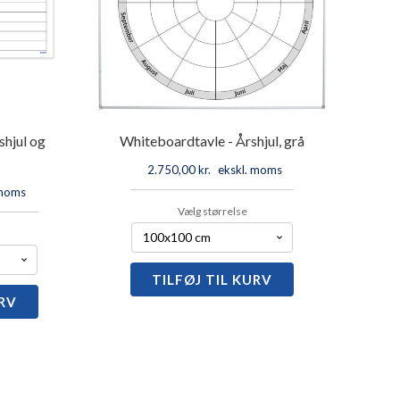
shjul og
Whiteboardtavle - Årshjul, grå
2.750,00
kr.
ekskl. moms
 moms
Vælg størrelse
TILFØJ TIL KURV
Whiteboardtavle
-
URV
rdtavle
Årshjul,
grå
antal
lan