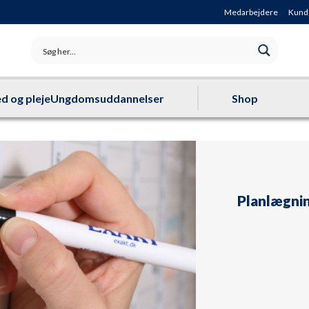
Medarbejdere
Kund
d og pleje
Ungdomsuddannelser
Shop
Planlægnin