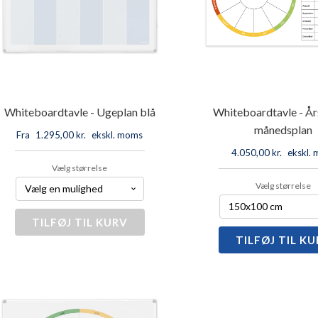
Whiteboardtavle - Ugeplan blå
Whiteboardtavle - År
månedsplan
Fra
1.295,00
kr.
ekskl. moms
4.050,00
kr.
ekskl.
Vælg størrelse
Vælg størrelse
TILFØJ TIL KURV
Whiteboardtavle
-
TILFØJ TIL K
Whiteboa
Ugeplan
-
blå
Årshjul
antal
og
månedsp
antal