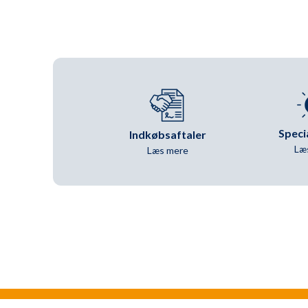
Speci
Indkøbsaftaler
Læ
Læs mere