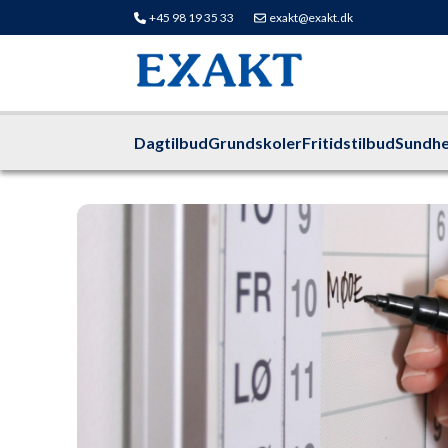
+45 98 19 35 33
exakt@exakt.dk
Dagtilbud
Grundskoler
Fritidstilbud
Sundhe