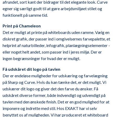
afrundet, sort kant der bidrager til det elegante look. Curve
egner sig særligt godt til at gøre arbejdsmiljøet stilet og
funktionelt på samme tid.
Print på Chameleon
Det er muligt at printe på whiteboards uden ramme. Vælg en
diskret grafik, der passer ind i omgivelsernes farve­palette, et
helprint af naturbilleder, infografik, planlægningselementer ­
eller noget helt andet, som passer ind i jeres miljø. Der er
ingen begrænsninger for hvad der er muligt.
Få udskåret dit logo på tavlen
Der er endeløse muligheder for udskæring og farvelægning
på Sharp og Curve. Hvis du kan tænke det, er det muligt. Vi
udskærer dit logo og giver det den farve du ønsker. Få
udskåret diverse former, både indvendigt og udvendigt på
tavlen med den ønskede finish. Det er en god ­mulighed for at
imponere og indrette med stil. Hos EXAKT har vi selv
benyttet os af muligheden. Vi har produceret et whiteboard