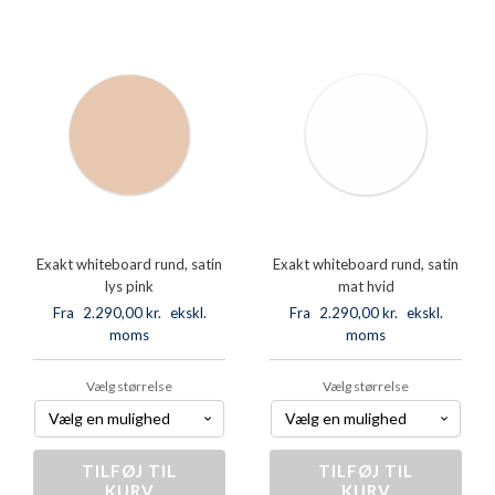
satin
satin
grå
grøn
antal
antal
Exakt whiteboard rund, satin
Exakt whiteboard rund, satin
lys pink
mat hvid
Fra
2.290,00
kr.
ekskl.
Fra
2.290,00
kr.
ekskl.
moms
moms
Vælg størrelse
Vælg størrelse
TILFØJ TIL
Exakt
TILFØJ TIL
Exakt
KURV
KURV
whiteboard
whiteboard