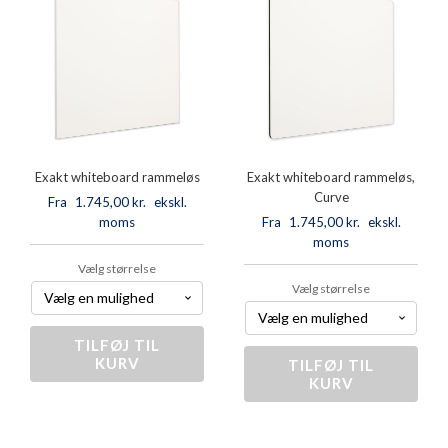
antal
antal
Exakt whiteboard rammeløs
Exakt whiteboard rammeløs,
Curve
Fra
1.745,00
kr.
ekskl.
moms
Fra
1.745,00
kr.
ekskl.
moms
Vælg størrelse
Vælg størrelse
TILFØJ TIL
Exakt
KURV
whiteboard
TILFØJ TIL
Exakt
rammeløs
KURV
whiteboard
antal
rammeløs,
Curve
antal