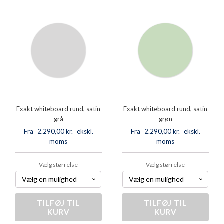
beige
blå
antal
antal
Exakt whiteboard rund, satin
Exakt whiteboard rund, satin
grå
grøn
Fra
2.290,00
kr.
ekskl.
Fra
2.290,00
kr.
ekskl.
moms
moms
Vælg størrelse
Vælg størrelse
TILFØJ TIL
Exakt
TILFØJ TIL
Exakt
KURV
KURV
whiteboard
whiteboard
rund,
rund,