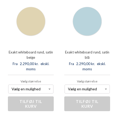
Exakt whiteboard rund, satin
Exakt whiteboard rund, satin
beige
blå
Fra
2.290,00
kr.
ekskl.
Fra
2.290,00
kr.
ekskl.
moms
moms
Vælg størrelse
Vælg størrelse
TILFØJ TIL
Exakt
TILFØJ TIL
Exakt
KURV
KURV
whiteboard
whiteboard
rund,
rund,
satin
satin