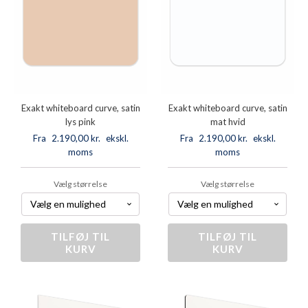
Exakt whiteboard curve, satin
Exakt whiteboard curve, satin
lys pink
mat hvid
Fra
2.190,00
kr.
ekskl.
Fra
2.190,00
kr.
ekskl.
moms
moms
Vælg størrelse
Vælg størrelse
TILFØJ TIL
Exakt
TILFØJ TIL
Exakt
KURV
KURV
whiteboard
whiteboard
curve,
curve,
satin
satin
lys
mat
pink
hvid