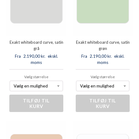
Exakt whiteboard curve, satin
Exakt whiteboard curve, satin
grå
grøn
Fra
2.190,00
kr.
ekskl.
Fra
2.190,00
kr.
ekskl.
moms
moms
Vælg størrelse
Vælg størrelse
TILFØJ TIL
Exakt
TILFØJ TIL
Exakt
KURV
KURV
whiteboard
whiteboard
curve,
curve,
satin
satin
grå
grøn
antal
antal