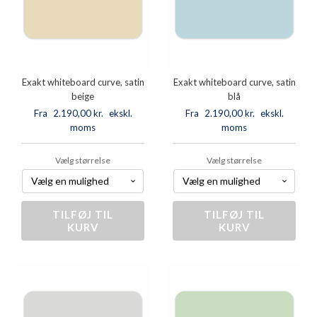
Exakt whiteboard curve, satin
Exakt whiteboard curve, satin
beige
blå
Fra
2.190,00
kr.
ekskl.
Fra
2.190,00
kr.
ekskl.
moms
moms
Vælg størrelse
Vælg størrelse
TILFØJ TIL
Exakt
TILFØJ TIL
Exakt
KURV
KURV
whiteboard
whiteboard
curve,
curve,
satin
satin
beige
blå
antal
antal