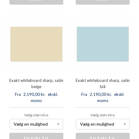
rund,
rund,
satin
satin
lys
mat
pink
hvid
antal
antal
Exakt whiteboard sharp, satin
Exakt whiteboard sharp, satin
beige
blå
Fra
2.190,00
kr.
ekskl.
Fra
2.190,00
kr.
ekskl.
moms
moms
Vælg størrelse
Vælg størrelse
TILFØJ TIL
Exakt
TILFØJ TIL
Exakt