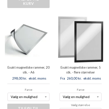
stk.
KURV
magnetisk
-
ramme,
A4
5
Plus
stk.
antal
-
flere
størrelser
antal
Exakt magnetiske rammer, 20
Exakt magnetiske rammer, 5
stk. - A6
stk. - flere størrelser
298,00
kr.
ekskl. moms
Fra
260,00
kr.
ekskl. moms
Farve
Farve
Vælg størrelse
TILFØJ TIL
Exakt