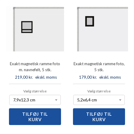
stk.
antal
Exakt magnetisk ramme foto
Exakt magnetisk ramme foto,
m. navnefelt, 5 stk.
5 stk.
219,00
kr.
ekskl. moms
179,00
kr.
ekskl. moms
Vælg størrelse
Vælg størrelse
TILFØJ TIL
Exakt
TILFØJ TIL
Exakt
KURV
KURV
magnetisk
magnetisk
ramme
ramme
foto
foto,