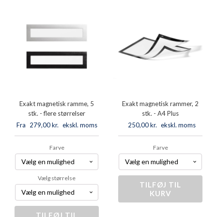
m.
5
navnefelt,
stk.
5
antal
stk.
antal
Exakt magnetisk ramme, 5
Exakt magnetisk rammer, 2
stk. - flere størrelser
stk. - A4 Plus
Fra
279,00
kr.
ekskl. moms
250,00
kr.
ekskl. moms
Farve
Farve
Vælg størrelse
TILFØJ TIL
Exakt
KURV
magnetisk
rammer,
2
TILFØJ TIL
Exakt