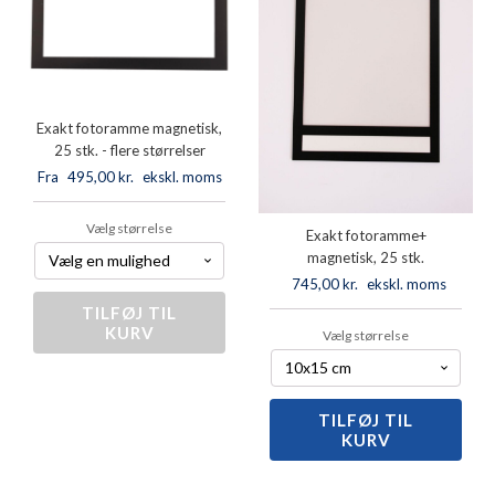
Exakt fotoramme magnetisk,
25 stk. - flere størrelser
Fra
495,00
kr.
ekskl. moms
Vælg størrelse
Exakt fotoramme+
magnetisk, 25 stk.
745,00
kr.
ekskl. moms
TILFØJ TIL
Exakt
KURV
fotoramme
Vælg størrelse
magnetisk,
25
stk.
-
TILFØJ TIL
Exakt
flere
KURV
fotoramme+
størrelser
magnetisk,
antal
25