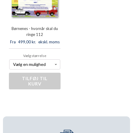
Børnenes - hvornår skal du
ringe 112
Fra
499,00
kr.
ekskl. moms
Vælg størrelse
TILFØJ TIL
Børnenes
KURV
-
hvornår
skal
du
ringe
112
antal