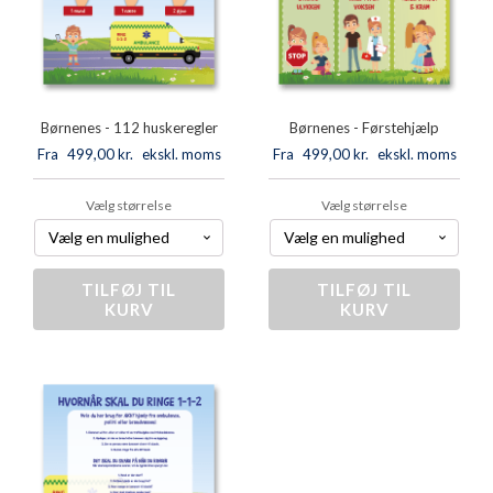
Børnenes - 112 huskeregler
Børnenes - Førstehjælp
Fra
499,00
kr.
ekskl. moms
Fra
499,00
kr.
ekskl. moms
Vælg størrelse
Vælg størrelse
TILFØJ TIL
Børnenes
TILFØJ TIL
Børnenes
KURV
KURV
-
-
112
Førstehjælp
huskeregler
antal
antal