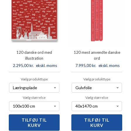
120 danske ord med
120 mest anvendte danske
illustration
ord
2.295,00
kr.
ekskl. moms
7.995,00
kr.
ekskl. moms
Vælg produkttype
Vælg produkttype
Vælg størrelse
Vælg størrelse
TILFØJ TIL
120
TILFØJ TIL
120
KURV
KURV
danske
mest
ord
anvendte