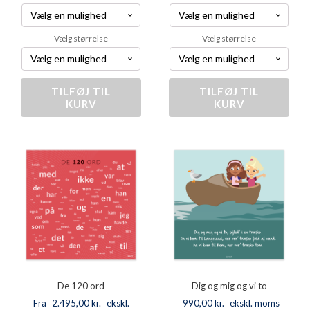
Vælg størrelse
Vælg størrelse
TILFØJ TIL
Bøjning
TILFØJ TIL
Dansk
KURV
KURV
af
koordinatsystem
udsagnsord
antal
antal
De 120 ord
Dig og mig og vi to
Fra
2.495,00
kr.
ekskl.
990,00
kr.
ekskl. moms