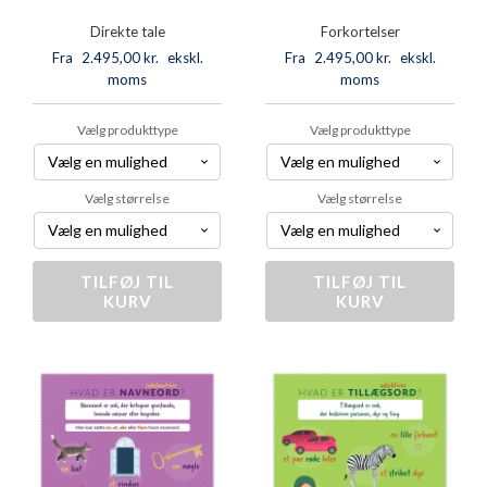
Direkte tale
Forkortelser
Fra
2.495,00
kr.
ekskl.
Fra
2.495,00
kr.
ekskl.
moms
moms
Vælg produkttype
Vælg produkttype
Vælg størrelse
Vælg størrelse
TILFØJ TIL
Direkte
TILFØJ TIL
Forkortelser
KURV
KURV
tale
antal
antal