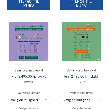
TILFØJ TIL
120
TILFØJ TIL
120
KURV
KURV
ord
ord
med
med
fisk
fisk
antal
antal
Bøjning af navneord
Bøjning af tillægsord
Fra
2.495,00
kr.
ekskl.
Fra
2.495,00
kr.
ekskl.
moms
moms
Vælg produkttype
Vælg produkttype
Vælg størrelse
Vælg størrelse