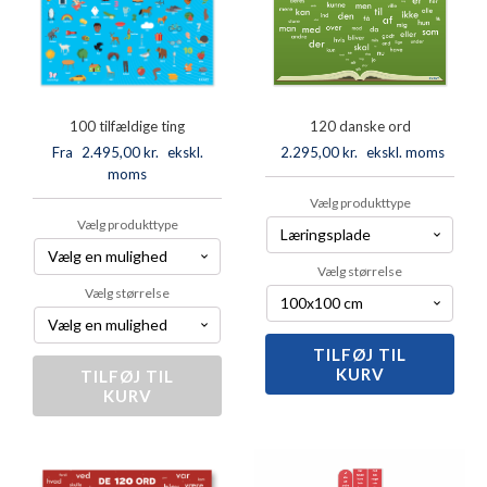
100 tilfældige ting
120 danske ord
Fra
2.495,00
kr.
ekskl.
2.295,00
kr.
ekskl. moms
moms
Vælg produkttype
Vælg produkttype
Vælg størrelse
Vælg størrelse
TILFØJ TIL
120
KURV
danske
TILFØJ TIL
100
KURV
ord
tilfældige
antal
ting
antal