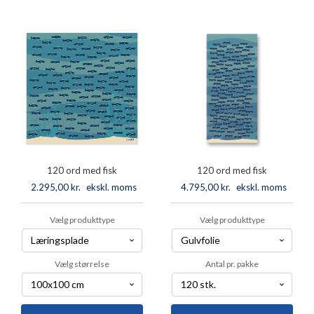
med
danske
illustration
ord
antal
antal
120 ord med fisk
120 ord med fisk
2.295,00
kr.
ekskl. moms
4.795,00
kr.
ekskl. moms
Vælg produkttype
Vælg produkttype
Vælg størrelse
Antal pr. pakke