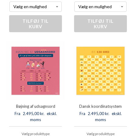
TILFØJ TIL
Bøjning
TILFØJ TIL
Bøjning
KURV
KURV
af
af
navneord
tillægsord
antal
antal
Bøjning af udsagnsord
Dansk koordinatsystem
Fra
2.495,00
kr.
ekskl.
Fra
2.495,00
kr.
ekskl.
moms
moms
Vælg produkttype
Vælg produkttype