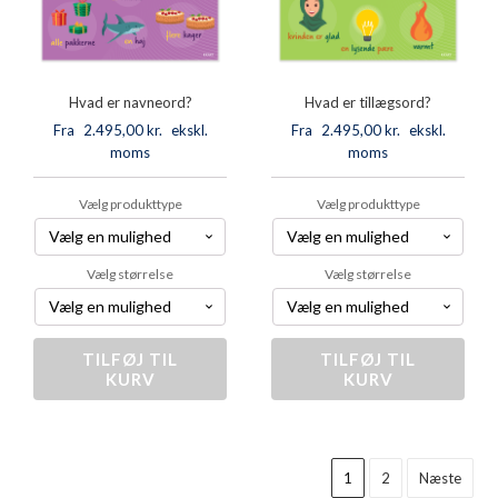
Hvad er navneord?
Hvad er tillægsord?
Fra
2.495,00
kr.
ekskl.
Fra
2.495,00
kr.
ekskl.
moms
moms
Vælg produkttype
Vælg produkttype
Vælg størrelse
Vælg størrelse
TILFØJ TIL
Hvad
TILFØJ TIL
Hvad
KURV
KURV
er
er
navneord?
tillægsord?
antal
antal
1
2
Næste