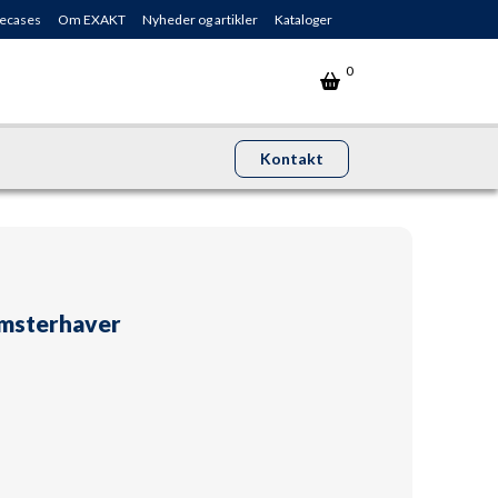
ecases
Om EXAKT
Nyheder og artikler
Kataloger
0
Kontakt
omsterhaver