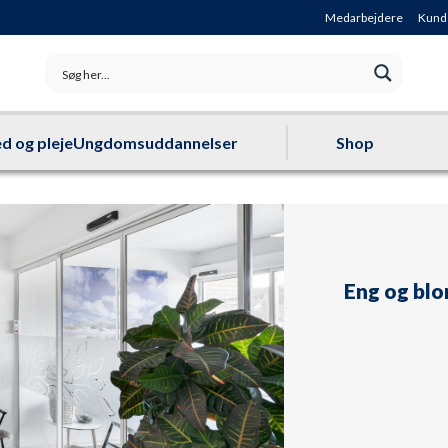
Medarbejdere
Kund
d og pleje
Ungdomsuddannelser
Shop
Eng og bl