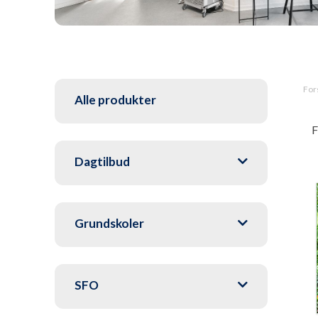
For
Alle produkter
F
Dagtilbud
Grundskoler
SFO