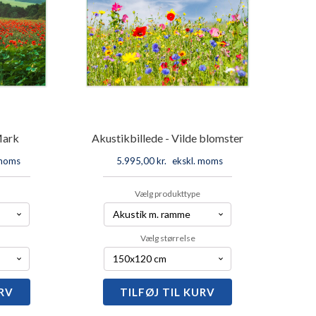
Mark
Akustikbillede - Vilde blomster
 moms
5.995,00
kr.
ekskl. moms
Vælg produkttype
Vælg størrelse
URV
llede
TILFØJ TIL KURV
Akustikbillede
-