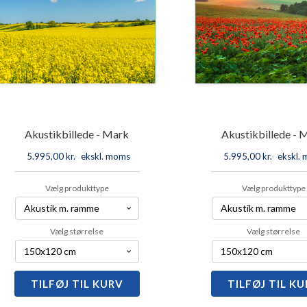
Akustikbillede - Mark
Akustikbillede - 
5.995,00
kr.
ekskl. moms
5.995,00
kr.
ekskl.
Vælg produkttype
Vælg produkttype
Vælg størrelse
Vælg størrelse
TILFØJ TIL KURV
Akustikbillede
TILFØJ TIL K
Akustikbi
-
-