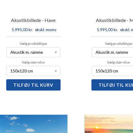
Akustikbillede - Have
Akustikbillede - 
5.995,00
kr.
ekskl. moms
5.995,00
kr.
ekskl.
Vælg produkttype
Vælg produkttype
Vælg størrelse
Vælg størrelse
TILFØJ TIL KURV
Akustikbillede
TILFØJ TIL K
Akustikbi
-
-
Have
Mark
antal
antal