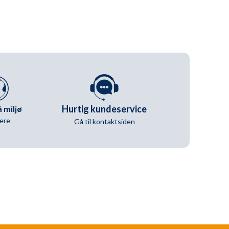
Vilde
blomster
antal
Hurtig kundeservice
 miljø
ere
Gå til kontaktsiden