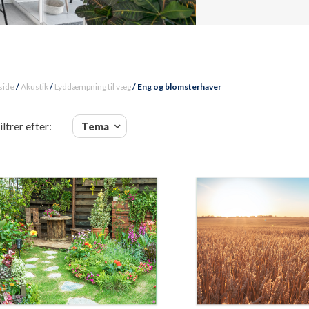
side
/
Akustik
/
Lyddæmpning til væg
/ Eng og blomsterhaver
iltrer efter:
Tema