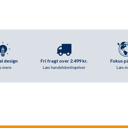
Mark
Mark
antal
antal
Fri fragt over 2.499 kr.
al design
Fokus på
Læs handelsbetingelser
s mere
Læs m