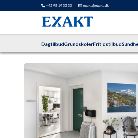
+45 98 19 35 33
exakt@exakt.dk
Dagtilbud
Grundskoler
Fritidstilbud
Sundhe