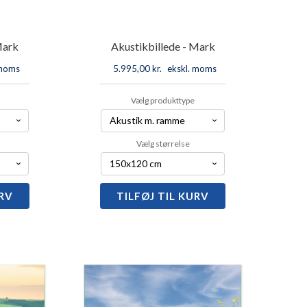
Mark
Akustikbillede - Mark
 moms
5.995,00
kr.
ekskl. moms
Vælg produkttype
Vælg størrelse
URV
llede
TILFØJ TIL KURV
Akustikbillede
-
Mark
antal