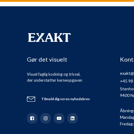
Gør det visuelt
Kont
exakt@
Visuel faglig kodning og trivsel,
der understøtter kerneopgaven
+45 98
Stenho
9400 N
Tilmeld dig vores nyhedsbrev
Åbning
Mandag 
Fredag: