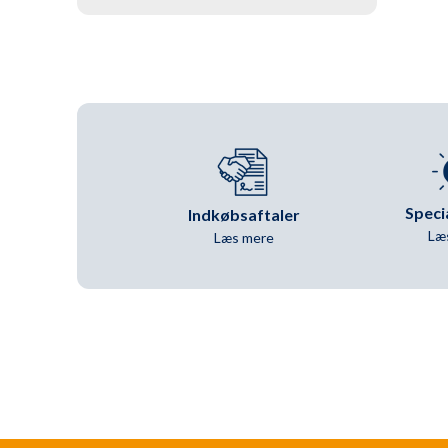
Speci
Indkøbsaftaler
Læ
Læs mere