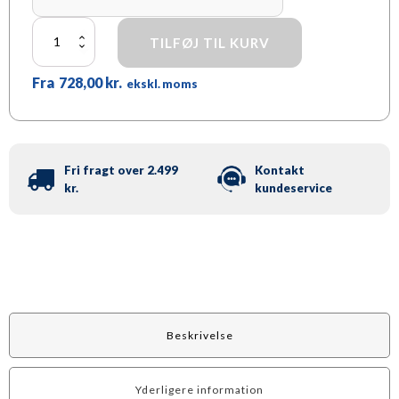
Mødeskilt
TILFØJ TIL KURV
Fleks
med
Fra
728,00
kr.
fri/optaget
ekskl. moms
antal
Fri fragt over 2.499
Kontakt
kr.
kundeservice
Beskrivelse
Yderligere information