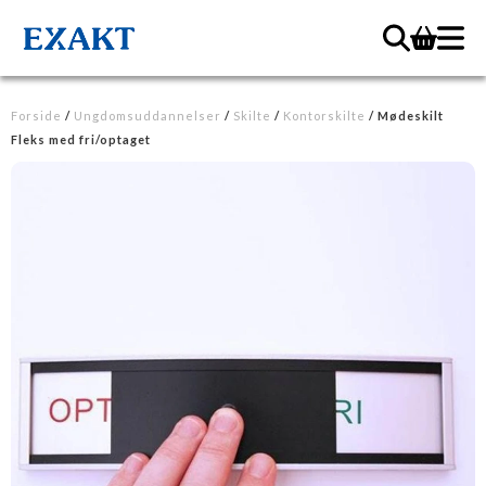
Forside
/
Ungdomsuddannelser
/
Skilte
/
Kontorskilte
/ Mødeskilt
Fleks med fri/optaget