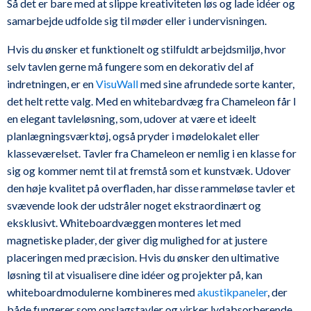
Så det er bare med at slippe kreativiteten løs og lade idéer og
samarbejde udfolde sig til møder eller i undervisningen.
Hvis du ønsker et funktionelt og stilfuldt arbejdsmiljø, hvor
selv tavlen gerne må fungere som en dekorativ del af
indretningen, er en
VisuWall
med sine afrundede sorte kanter,
det helt rette valg. Med en whitebardvæg fra Chameleon får I
en elegant tavleløsning, som, udover at være et ideelt
planlægningsværktøj, også pryder i mødelokalet eller
klasseværelset. Tavler fra Chameleon er nemlig i en klasse for
sig og kommer nemt til at fremstå som et kunstvæk. Udover
den høje kvalitet på overfladen, har disse rammeløse tavler et
svævende look der udstråler noget ekstraordinært og
eksklusivt. Whiteboardvæggen monteres let med
magnetiske plader, der giver dig mulighed for at justere
placeringen med præcision. Hvis du ønsker den ultimative
løsning til at visualisere dine idéer og projekter på, kan
whiteboardmodulerne kombineres med
akustikpaneler
, der
både fungerer som opslagstavler og virker lydabsorberende.