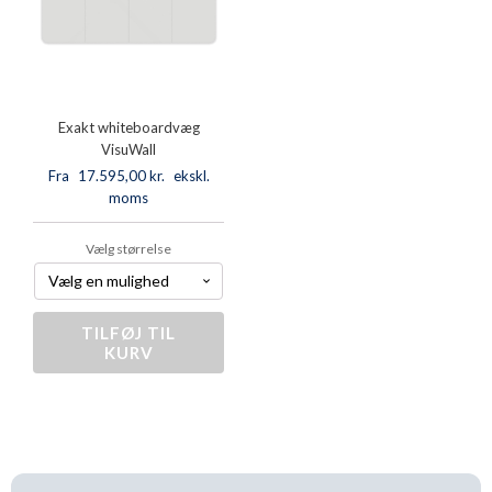
Exakt whiteboardvæg
VisuWall
Fra
17.595,00
kr.
ekskl.
moms
Vælg størrelse
TILFØJ TIL
Exakt
KURV
whiteboardvæg
VisuWall
antal