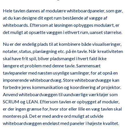
Hele tavlen dannes af modulære whiteboardpaneler, som gør,
at du kan designe dit eget rum bestående af vægge af
whiteboards. Eftersom at løsningen opbygges modulært, er
det muligt at opsætte væggen i ethvert rum, uanset størrelse.
Nu er der endelig plads til at kombinere både visualiseringer,
notater, status, planlægning etc. på én tavle. Når kreativiteten
skal have frit spil, bliver pladsmangel i hvert fald ikke
længere et problem med denne tavle. Sammensæt
tavlepaneler med næsten usynlige samlinger, for at opnå en
imponerende whiteboardvæg. Store whiteboardvægge kan
forbedre jeres kommunikation og koordinering af projektor.
Anvend whiteboardvæggen til uundværlige værktøjer som
SCRUM og LEAN. Eftersom tavlen er opbygget af moduler,
er der ingen grænse for, hvor stor eller lille en væg tavlen skal
monteres på. Det er med andre ord muligt at udvide
whiteboardvæggen endeløst med paneler i højeste kvalitet.