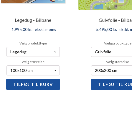
Legedug - Bilbane
Gulvfolie - Bilb
1.995,00
kr.
ekskl. moms
5.495,00
kr.
ekskl.
Vælg produkttype
Vælg produkttype
Vælg størrelse
Vælg størrelse
TILFØJ TIL KURV
Legedug
TILFØJ TIL K
Gulvfolie
-
-
Bilbane
Bilbane
antal
antal