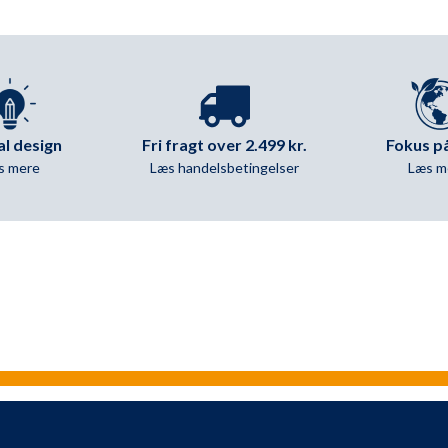
Fri fragt over 2.499 kr.
al design
Fokus på
Læs handelsbetingelser
s mere
Læs m