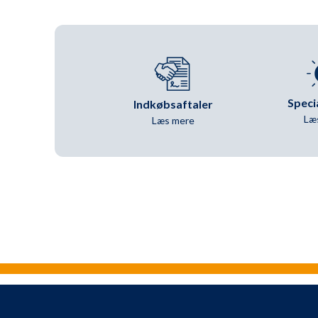
Speci
Indkøbsaftaler
Læ
Læs mere