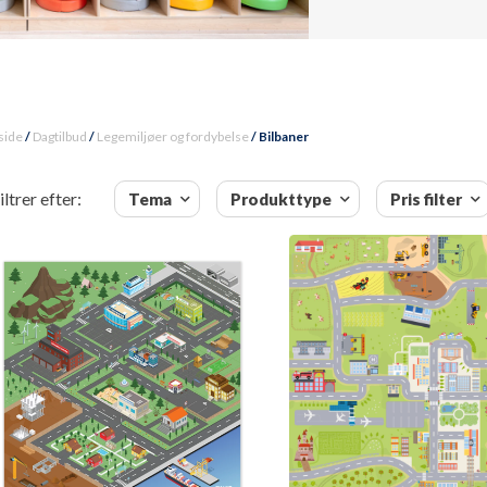
side
/
Dagtilbud
/
Legemiljøer og fordybelse
/ Bilbaner
iltrer efter:
Tema
Produkttype
Pris filter