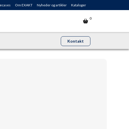
ecases
Om EXAKT
Nyheder og artikler
Kataloger
0
Kontakt