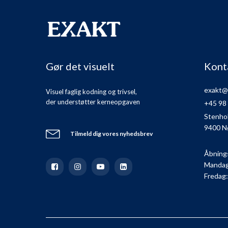
Gør det visuelt
Kont
exakt@
Visuel faglig kodning og trivsel,
der understøtter kerneopgaven
+45 98
Stenho
9400 N
Tilmeld dig vores nyhedsbrev
Åbning
Mandag 
Fredag: