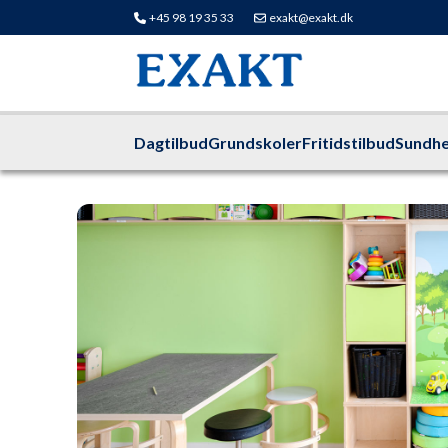
+45 98 19 35 33
exakt@exakt.dk
Dagtilbud
Grundskoler
Fritidstilbud
Sundhe