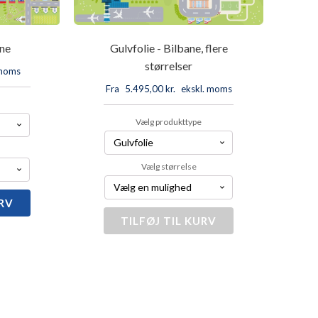
ane
Gulvfolie - Bilbane, flere
størrelser
 moms
Fra
5.495,00
kr.
ekskl. moms
Vælg produkttype
Vælg størrelse
URV
TILFØJ TIL KURV
Gulvfolie
-
Bilbane,
flere
størrelser
antal