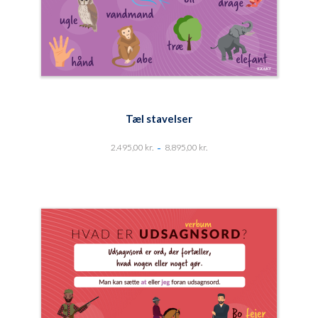
Tæl stavelser
-
2.495,00
kr.
8.895,00
kr.