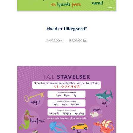
Hvad er tillægsord?
-
2.495,00
kr.
8.895,00
kr.