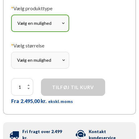
*
Vælg produkttype
*
Vælg størrelse
Hvad
TILFØJ TIL KURV
er
navneord?
Fra
2.495,00
kr.
antal
ekskl. moms
Fri fragt over 2.499
Kontakt
kr.
kundeservice