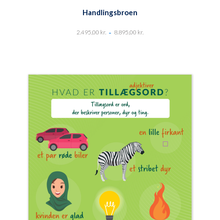
Handlingsbroen
-
2.495,00
kr.
8.895,00
kr.