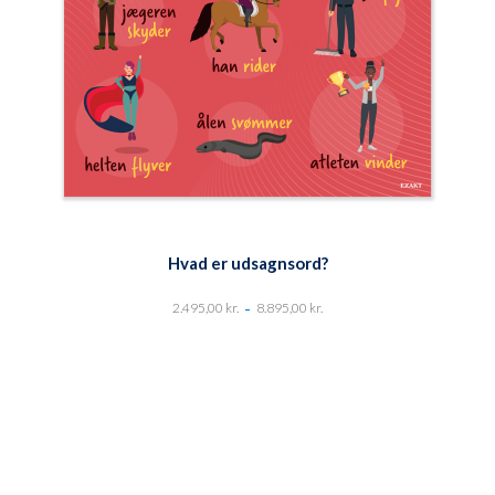
Hvad er udsagnsord?
-
2.495,00
kr.
8.895,00
kr.