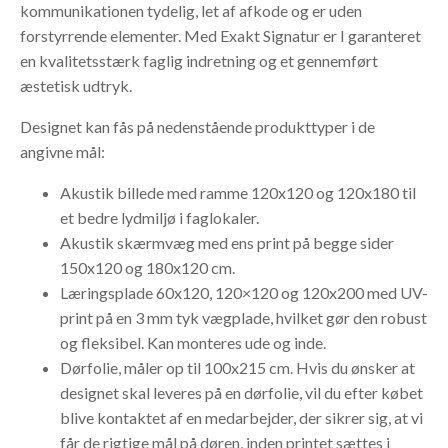
kommunikationen tydelig, let af afkode og er uden
forstyrrende elementer. Med Exakt Signatur er I garanteret
en kvalitetsstærk faglig indretning og et gennemført
æstetisk udtryk.
Designet kan fås på nedenstående produkttyper i de
angivne mål:
Akustik billede med ramme 120x120 og 120x180 til
et bedre lydmiljø i faglokaler.
Akustik skærmvæg med ens print på begge sider
150x120 og 180x120 cm.
Læringsplade 60x120, 120×120 og 120x200 med UV-
print på en 3 mm tyk vægplade, hvilket gør den robust
og fleksibel. Kan monteres ude og inde.
Dørfolie, måler op til 100x215 cm. Hvis du ønsker at
designet skal leveres på en dørfolie, vil du efter købet
blive kontaktet af en medarbejder, der sikrer sig, at vi
får de rigtige mål på døren, inden printet sættes i