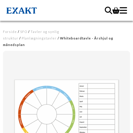
Forside
/
SFO
/
Tavler og synlig
struktur
/
Planlægningstavler
/ Whiteboardtavle - Årshjul og
månedsplan