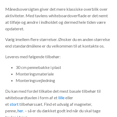
Månedsoversigten giver det mere klassiske overblik over
aktiviteter. Med tavlens whiteboardoverflade er det nemt
at tilføje og ændre i indholdet og dermed hele tiden være
opdateret.
Vælg imellem flere størrelser. Ønsker du en anden størrelse
end standardmålene er du velkommen til at kontakte os.
Leveres med følgende tilbehør:
30 cm pennebakke i plast
Monteringsmateriale
Monteringsvejledning
Du kan med fordel tilkøbe det mest basale tilbehør til
whiteboardtavlen i form af et
lille
eller
et
stort
tilbehørssæt.
Find et udvalg af magneter,
penne,
her
. – så er du dækket godt ind når du skal tage