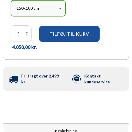
Whiteboardtavle
TILFØJ TIL KURV
-
Årshjul
4.050,00
kr.
og
månedsplan
antal
Fri fragt over 2.499
Kontakt
kr.
kundeservice
Beskrivelse