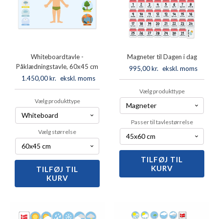
Whiteboardtavle -
Magneter til Dagen i dag
Påklædningstavle, 60x45 cm
995,00
kr.
ekskl. moms
1.450,00
kr.
ekskl. moms
Vælg produkttype
Vælg produkttype
Passer til tavlestørrelse
Vælg størrelse
TILFØJ TIL
Magneter
KURV
til
TILFØJ TIL
Whiteboardtavle
KURV
Dagen
-
i
Påklædningstavle,
dag
60x45
antal
cm
antal