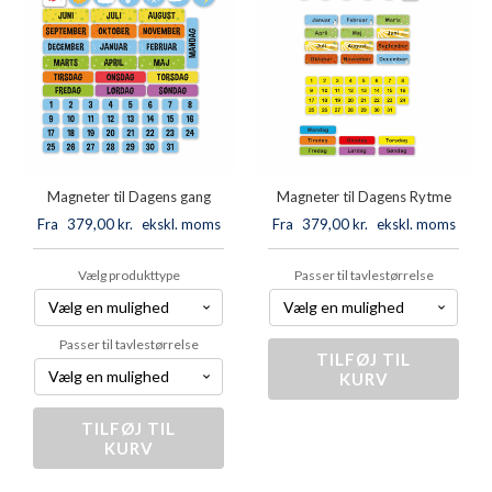
Magneter til Dagens gang
Magneter til Dagens Rytme
Fra
379,00
kr.
ekskl. moms
Fra
379,00
kr.
ekskl. moms
Vælg produkttype
Passer til tavlestørrelse
Passer til tavlestørrelse
TILFØJ TIL
Magneter
KURV
til
Dagens
Rytme
TILFØJ TIL
Magneter
antal
KURV
til
Dagens
gang