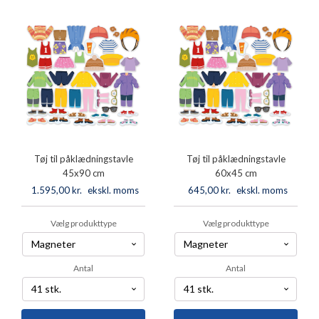
antal
Tøj til påklædningstavle
Tøj til påklædningstavle
45x90 cm
60x45 cm
1.595,00
kr.
ekskl. moms
645,00
kr.
ekskl. moms
Vælg produkttype
Vælg produkttype
Antal
Antal