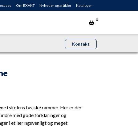
ecases
Om EXAKT
Nyheder og artikler
Kataloger
0
Kontakt
ne
e i skolens fysiske rammer. Her er der
s indre med gode forklaringer og
inger i et læringsvenligt og meget