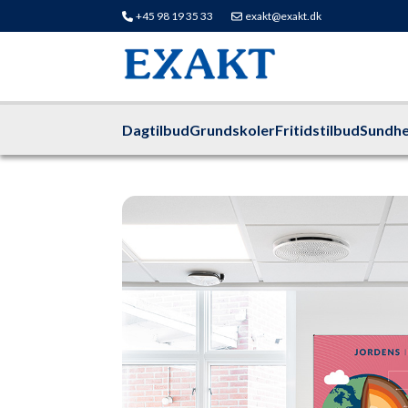
+45 98 19 35 33
exakt@exakt.dk
Dagtilbud
Grundskoler
Fritidstilbud
Sundhe