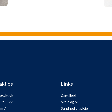
akt os
Links
exakt.dk
Dagtilbud
 19 35 33
Skole og SFO
lm 7,
Sundhed og pleje