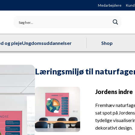
Medarbejdere
Kund
d og pleje
Ungdomsuddannelser
Shop
Læringsmiljø til naturfage
Jordens indre
Fremhæv naturfagen
sat spot på Jorden
tydelige visualiser
dekorativt design.