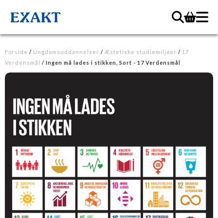
Forside
/
Ungdomsuddannelser
/
Æstetiske studiemiljøer
/
17
Verdensmål
/ Ingen må lades i stikken, Sort - 17 Verdensmål