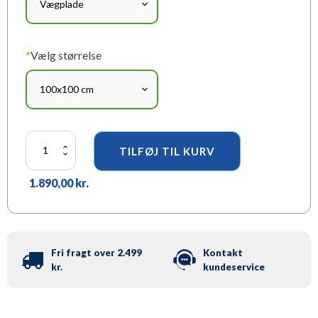
*
Vælg størrelse
Ingen
TILFØJ TIL KURV
må
lades
1.890,00
kr.
i
stikken,
Sort
-
17
Verdensmål
Fri fragt over 2.499
Kontakt
antal
kr.
kundeservice