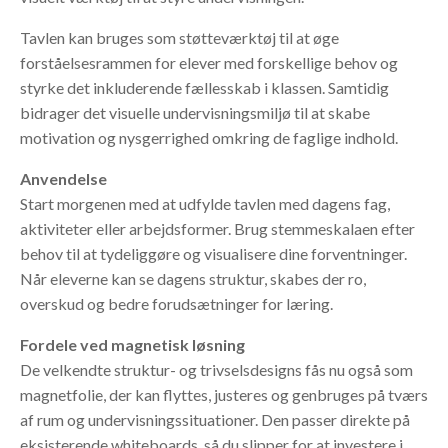
Tavlen kan bruges som støtteværktøj til at øge
forståelsesrammen for elever med forskellige behov og
styrke det inkluderende fællesskab i klassen. Samtidig
bidrager det visuelle undervisningsmiljø til at skabe
motivation og nysgerrighed omkring de faglige indhold.
Anvendelse
Start morgenen med at udfylde tavlen med dagens fag,
aktiviteter eller arbejdsformer. Brug stemmeskalaen efter
behov til at tydeliggøre og visualisere dine forventninger.
Når eleverne kan se dagens struktur, skabes der ro,
overskud og bedre forudsætninger for læring.
Fordele ved magnetisk løsning
De velkendte struktur- og trivselsdesigns fås nu også som
magnetfolie, der kan flyttes, justeres og genbruges på tværs
af rum og undervisningssituationer. Den passer direkte på
eksisterende whiteboards, så du slipper for at investere i