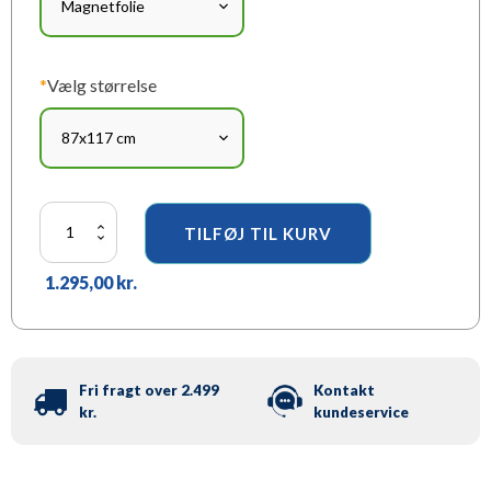
*
Vælg størrelse
Magnetfolie
TILFØJ TIL KURV
-
Struktur
1.295,00
kr.
til
klasseledelse
antal
Fri fragt over 2.499
Kontakt
kr.
kundeservice