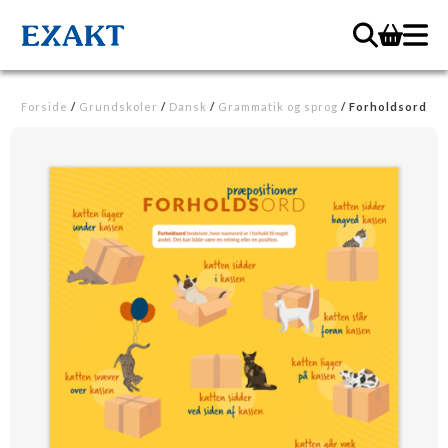
Forside
/
Grundskoler
/
Dansk
/
Grammatik og sprog
/ Forholdsord