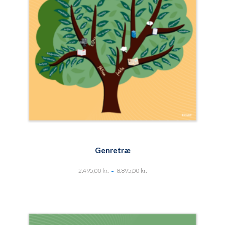
Genretræ
-
2.495,00
kr.
8.895,00
kr.