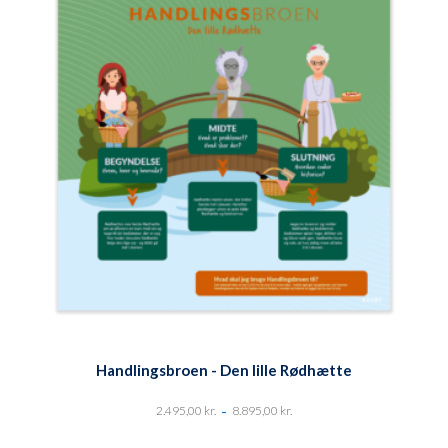
Handlingsbroen - Den lille Rødhætte
-
2.495,00
kr.
8.895,00
kr.