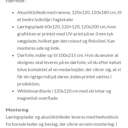
størrelser:
Akustikbillede med ramme, 120x120, 120x180 cm, til
et bedre lydmiljø i faglokaler
Læringsplade 60x120, 120×120, 120x200 cm, hvor
grafikken er printet med UV-print på en 3 mm tyk
vægplade, hvilket gør den robust og fleksibel. Kan
monteres ude og inde.
Dørfolie, måler op til 100x215 cm. Hvis du ønsker at
designes skal leveres på en dørfolie, vil du efter købet
blive kontaktet af en medarbejder, der sikrer sig, at vi
får de rigtige mål på døren, inden printet sættes i
produktion.
Whiteboardtavle i 120x120 cm med skrivbar og
magnetisk overflade.
Montering
Læringsplader og akustikbilleder
leveres med henholdsvis
forborede huller og beslag, der sikrer en nem montering.
I