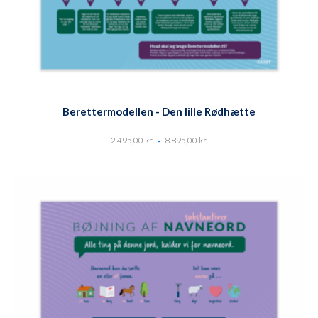
Berettermodellen - Den lille Rødhætte
-
2.495,00
kr.
8.895,00
kr.