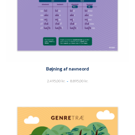
Bøjning af navneord
-
2.495,00
kr.
8.895,00
kr.