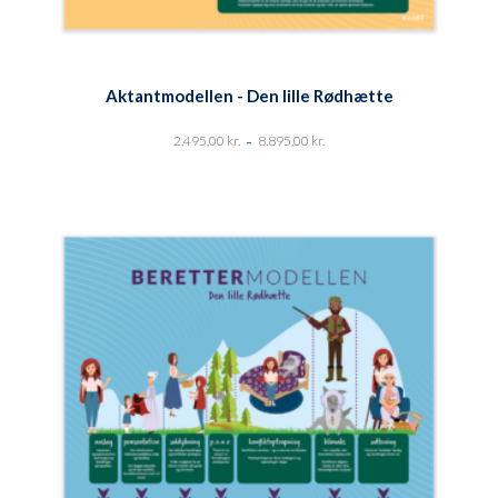
Aktantmodellen - Den lille Rødhætte
-
2.495,00
kr.
8.895,00
kr.