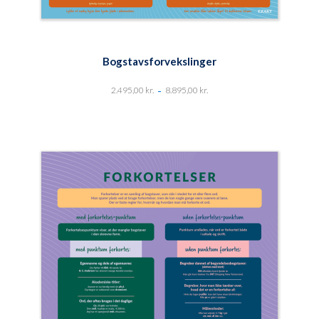
Bogstavsforvekslinger
-
2.495,00
kr.
8.895,00
kr.