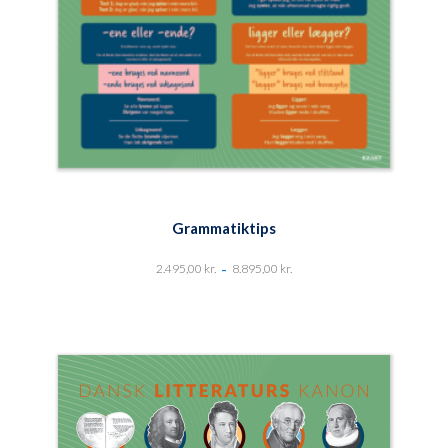
Grammatiktips
-
2.495,00
kr.
8.895,00
kr.