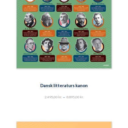
Dansk litteraturs kanon
-
2.495,00
kr.
8.895,00
kr.