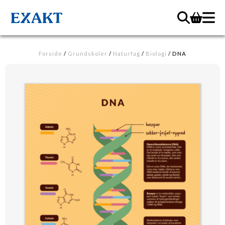
Forside
/
Grundskoler
/
Naturfag
/
Biologi
/ DNA