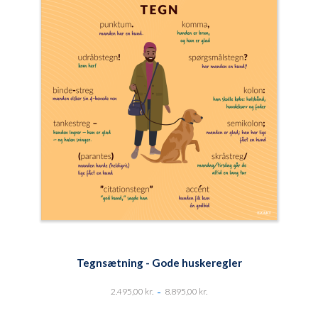
Tegnsætning - Gode huskeregler
-
2.495,00
kr.
8.895,00
kr.