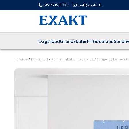
+45 98 19 35 33
exakt@exakt.dk
Dagtilbud
Grundskoler
Fritidstilbud
Sundhe
Forside
/
Dagtilbud
/
Kommunikation og sprog
/
Sange og fællessk