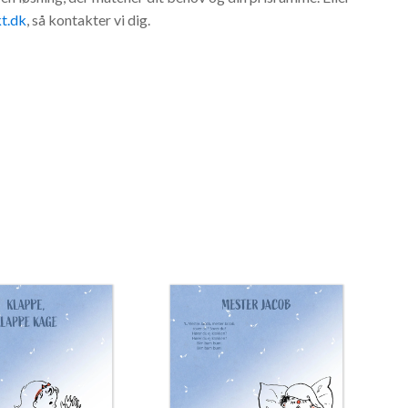
t.dk
, så kontakter vi dig.