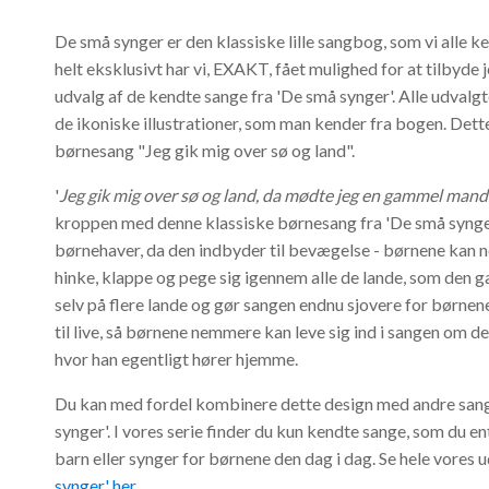
De små synger er den klassiske lille sangbog, som vi alle k
helt eksklusivt har vi, EXAKT, fået mulighed for at tilbyde j
udvalg af de kendte sange fra 'De små synger'. Alle udvalg
de ikoniske illustrationer, som man kender fra bogen. Det
børnesang "Jeg gik mig over sø og land".
'
Jeg gik mig over sø og land, da mødte jeg en gammel mand
kroppen med denne klassiske børnesang fra 'De små synger'.
børnehaver, da den indbyder til bevægelse - børnene kan 
hinke, klappe og pege sig igennem alle de lande, som den
selv på flere lande og gør sangen endnu sjovere for børnene
til live, så børnene nemmere kan leve sig ind i sangen om 
hvor han egentligt hører hjemme.
Du kan med fordel kombinere dette design med andre sang
synger'. I vores serie finder du kun kendte sange, som du e
barn eller synger for børnene den dag i dag. Se hele vores
synger' her
.