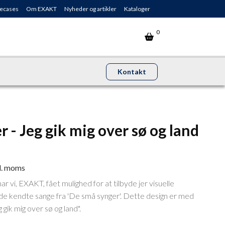
ecases
Om EXAKT
Nyheder og artikler
Kataloger
0
Kontakt
 - Jeg gik mig over sø og land
l. moms
r vi, EXAKT, fået mulighed for at tilbyde jer visuelle
 de kendte sange fra 'De små synger'. Dette design er med
gik mig over sø og land".