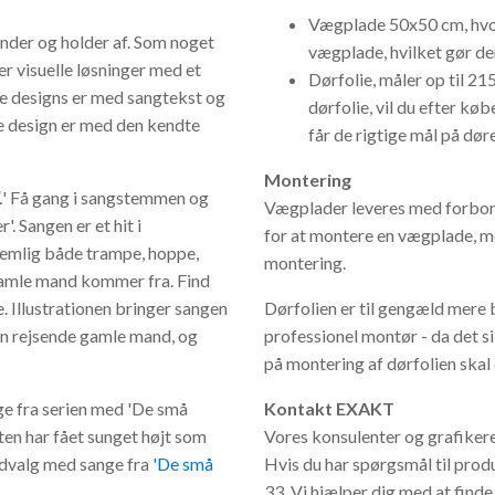
Vægplade 50x50 cm, hvor
ender og holder af. Som noget
vægplade, hvilket gør de
er visuelle løsninger med et
Dørfolie, måler op til 21
te designs er med sangtekst og
dørfolie, vil du efter køb
te design er med den kendte
får de rigtige mål på dør
Montering
.
' Få gang i sangstemmen og
Vægplader leveres med forbored
 Sangen er et hit i
for at montere en vægplade, men
nemlig både trampe, hoppe,
montering.
 gamle mand kommer fra. Find
. Illustrationen bringer sangen
Dørfolien er til gengæld mere 
den rejsende gamle mand, og
professionel montør - da det si
på montering af dørfolien skal 
e fra serien med 'De små
Kontakt EXAKT
nten har fået sunget højt som
Vores konsulenter og grafikere e
 udvalg med sange fra
'De små
Hvis du har spørgsmål til prod
33. Vi hjælper dig med at finde