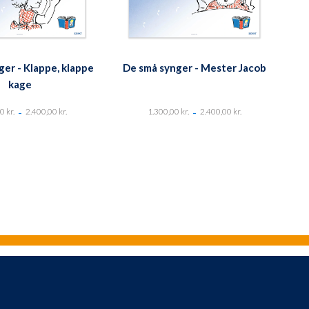
ger - Klappe, klappe
De små synger - Mester Jacob
kage
-
-
00
kr.
2.400,00
kr.
1.300,00
kr.
2.400,00
kr.