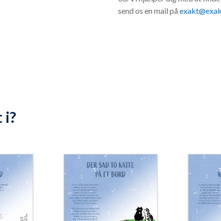
send os en mail på
exakt@exak
 i?