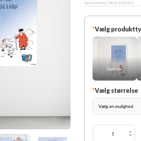
Varenummer (SKU):
k402501
*
Vælg produktt
Dørfolie
*
Vælg størrelse
De
små