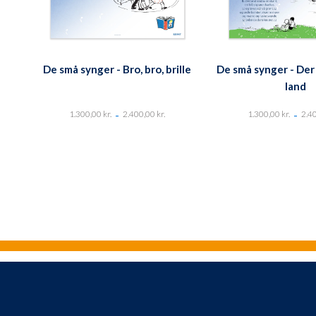
De små synger - Bro, bro, brille
De små synger - Der 
land
-
-
1.300,00
kr.
2.400,00
kr.
1.300,00
kr.
2.4