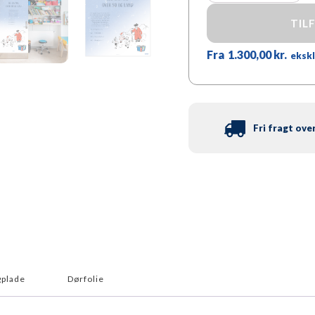
synger
-
TIL
Jeg
gik
Fra
1.300,00
kr.
eksk
mig
over
sø
og
land
antal
Fri fragt over
plade
Dørfolie