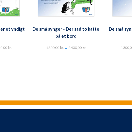
er et yndigt
De små synger - Der sad to katte
De små syn
på et bord
-
00,00
kr.
1.300,00
kr.
2.400,00
kr.
1.300,