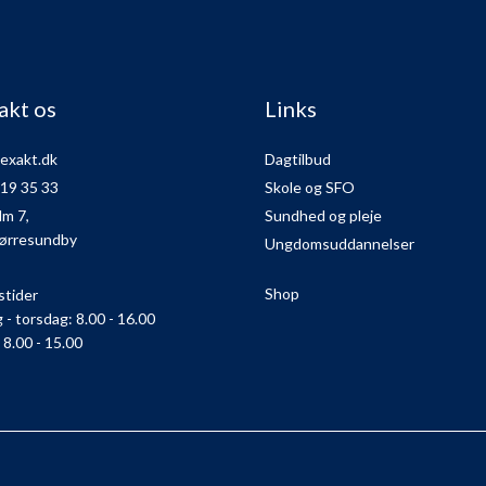
akt os
Links
exakt.dk
Dagtilbud
 19 35 33
Skole og SFO
lm 7,
Sundhed og pleje
ørresundby
Ungdomsuddannelser
Shop
stider
- torsdag: 8.00 - 16.00
 8.00 - 15.00