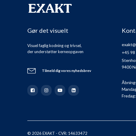
Gør det visuelt
Kont
exakt@
Visuel faglig kodning og trivsel,
der understøtter kerneopgaven
+45 98
Stenho
9400 N
Tilmeld dig vores nyhedsbrev
Åbning
Mandag 
Fredag:
© 2026 EXAKT - CVR: 14633472