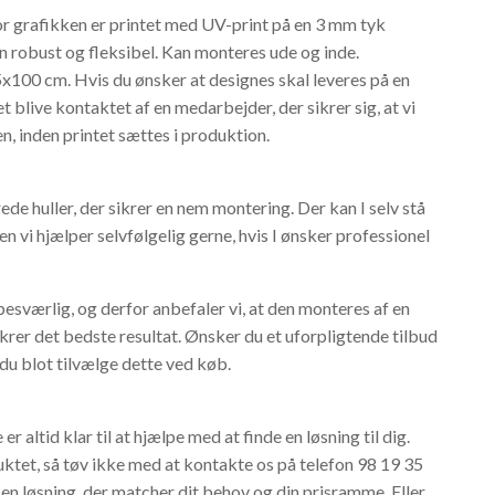
 grafikken er printet med UV-print på en 3 mm tyk
n robust og fleksibel. Kan monteres ude og inde.
5x100 cm. Hvis du ønsker at designes skal leveres på en
et blive kontaktet af en medarbejder, der sikrer sig, at vi
en, inden printet sættes i produktion.
e huller, der sikrer en nem montering. Der kan I selv stå
 vi hjælper selvfølgelig gerne, hvis I ønsker professionel
besværlig, og derfor anbefaler vi, at den monteres af en
krer det bedste resultat. Ønsker du et uforpligtende tilbud
du blot tilvælge dette ved køb.
r altid klar til at hjælpe med at finde en løsning til dig.
uktet, så tøv ikke med at kontakte os på telefon 98 19 35
 en løsning, der matcher dit behov og din prisramme. Eller