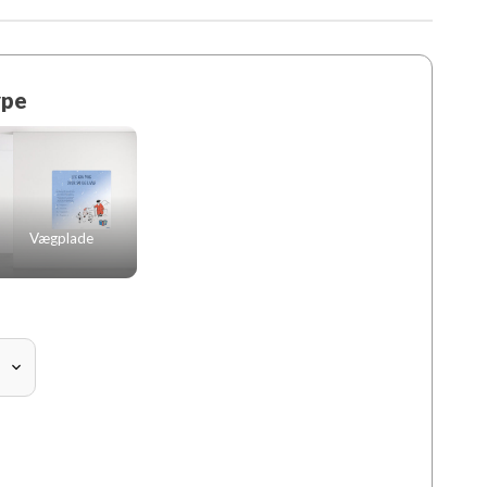
ype
Vægplade