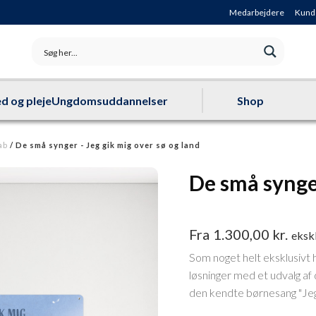
Medarbejdere
Kund
d og pleje
Ungdomsuddannelser
Shop
ab
/ De små synger - Jeg gik mig over sø og land
De små synger
Fra
1.300,00
kr.
eksk
Som noget helt eksklusivt ha
løsninger med et udvalg af
den kendte børnesang "Jeg 