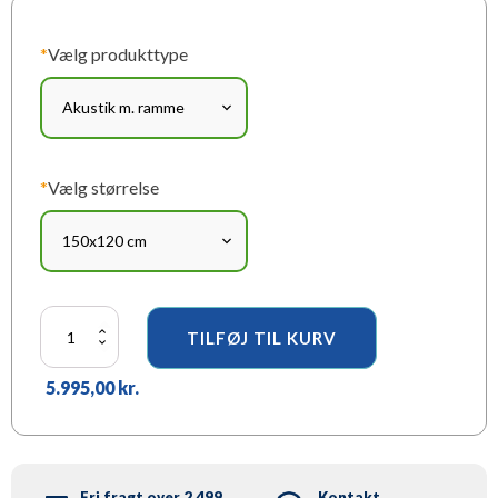
*
Vælg produkttype
*
Vælg størrelse
Akustikbillede
TILFØJ TIL KURV
-
Koldinghus
5.995,00
kr.
antal
Fri fragt over 2.499
Kontakt